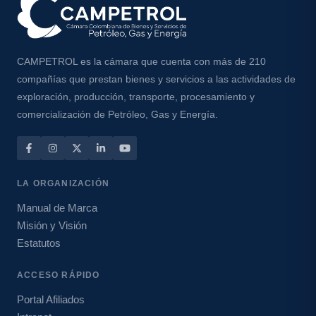
DICIEMBRE · 2023
NOVIEMBRE ·
Informe de
2023
Leer informe
Leer informe
Informe de
Taladros
Taladros
CAMPETROL es la cámara que cuenta con más de 210
Descargar PDF
Descargar PDF
compañías que prestan bienes y servicios a las actividades de
exploración, producción, transporte, procesamiento y
Leer informe
Leer informe
comercialización de Petróleo, Gas y Energía.
Descargar PDF
Descargar PDF
MARZO · 2026
ENERO · 2026
Informe de
Informe de
LA ORGANIZACIÓN
Taladros
Taladros
Manual de Marca
Misión y Visión
Estatutos
Leer informe
Leer informe
OCTUBRE · 2025
SEPTIEMBRE ·
Informe de
2025
Informe de
Taladros
Descargar PDF
Descargar PDF
ACCESO RÁPIDO
Taladros
Portal Afiliados