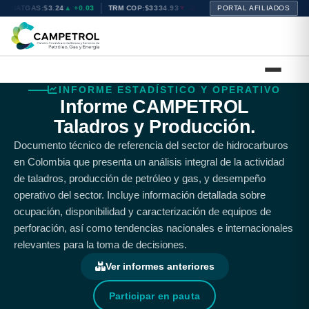
NATGAS:
$3.24
▲ +0.03
TRM COP:
$3334.93
▼ -26.48
PORTAL AFILIADOS
BRENT:
$72.02
▲ +0.28
INFORME ESTADÍSTICO Y OPERATIVO
Informe CAMPETROL
Taladros y Producción.
Documento técnico de referencia del sector de hidrocarburos
en Colombia que presenta un análisis integral de la actividad
de taladros, producción de petróleo y gas, y desempeño
operativo del sector. Incluye información detallada sobre
ocupación, disponibilidad y caracterización de equipos de
perforación, así como tendencias nacionales e internacionales
relevantes para la toma de decisiones.
Ver informes anteriores
Participar en pauta