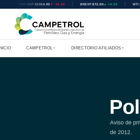
TRM COP:
$3334.93
▼ -26.48
BRENT:
$71.94
▲ +0.20
WTI:
$77
INICIO
CAMPETROL
DIRECTORIO AFILIADOS
Pol
Aviso de pr
de 2012.