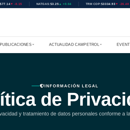
.15
▼ -0.14
NATGAS:
$3.24
▲ +0.03
TRM COP:
$3334.93
▼ -26.48
PUBLICACIONES
ACTUALIDAD CAMPETROL
EVEN
INFORMACIÓN LEGAL
ítica de Privac
ivacidad y tratamiento de datos personales conforme a l