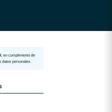
l
, en cumplimiento de
s datos personales.
s