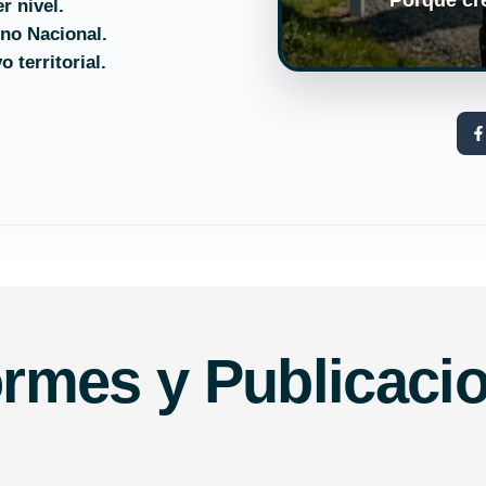
r nivel.
rno Nacional.
territorial.
ormes y Publicaci