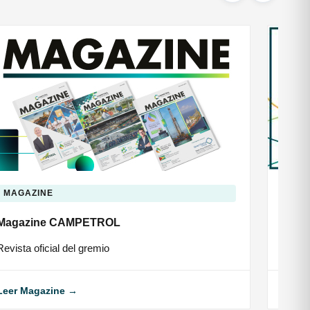
MAGAZINE
ANÁ
Magazine CAMPETROL
Balan
Revista oficial del gremio
Anális
Leer Magazine →
Ver B