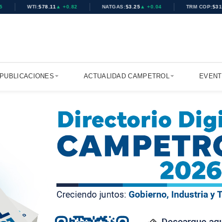
WTI:
$78.11
▲ +0.82
NATGAS:
$3.25
▲ +0.04
TRM COP:
$3151.48
▬
PUBLICACIONES
ACTUALIDAD CAMPETROL
EVEN